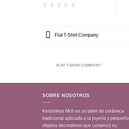
Flat T-Shirt Company
FLAT T-SHIRT COMPANY
SOBRE NOSOTROS
Kerámikos Mch es un taller de cerámica
tradicional aplicada a la joyería y pequeño
objetos decorativos que comenzó su