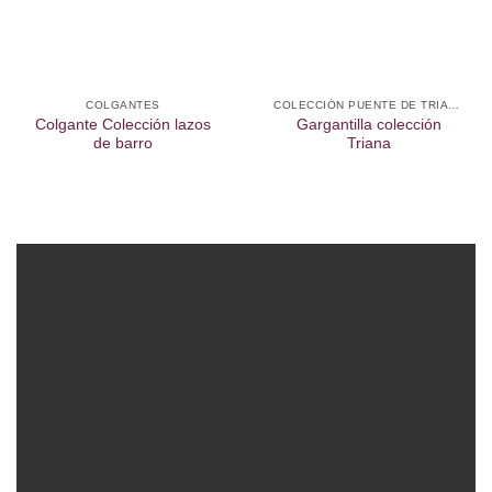
deseos
deseos
COLGANTES
COLECCIÓN PUENTE DE TRIANA
Colgante Colección lazos
Gargantilla colección
de barro
Triana