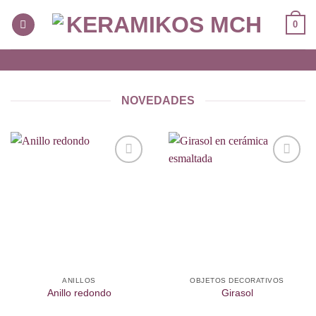
Skip
0
to
content
NOVEDADES
Añadir
Añadir
a la
a la
lista de
lista de
deseos
deseos
ANILLOS
OBJETOS DECORATIVOS
Anillo redondo
Girasol