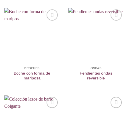
Añadir
Añadir
a la
a la
lista de
lista de
deseos
deseos
BROCHES
ONDAS
Boche con forma de
Pendientes ondas
mariposa
reversible
Añadir
Añadir
a la
a la
lista de
lista de