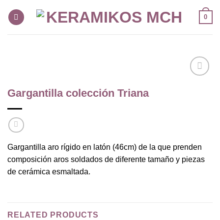
Skip
0
to
content
Añadir
Gargantilla colección Triana
a la
lista de
deseos
Gargantilla aro rígido en latón (46cm) de la que prenden
composición aros soldados de diferente tamaño y piezas
de cerámica esmaltada.
RELATED PRODUCTS