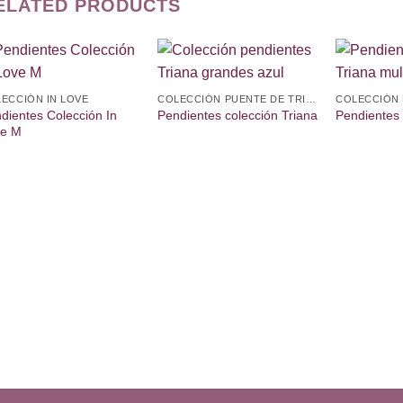
ELATED PRODUCTS
Añadir
Añadir
ECCIÓN IN LOVE
COLECCIÓN PUENTE DE TRIANA
a la
a la
dientes Colección In
lista de
lista de
Pendientes colección Triana
Pendientes 
deseos
deseos
ve M