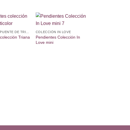
Añadir
Añadir
COLECCIÓN PUENTE DE TRIANA
COLECCIÓN IN LOVE
a la
a la
Pendientes Colección In
lista de
lista de
colección Triana
deseos
deseos
Love mini
Pendientes colecció