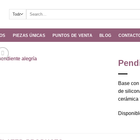
Search
for:
OS
PIEZAS ÚNICAS
PUNTOS DE VENTA
BLOG
CONTACT
Pendi
Añadir
a la
Base con 
lista de
de silico
deseos
cerámica 
Disponibl